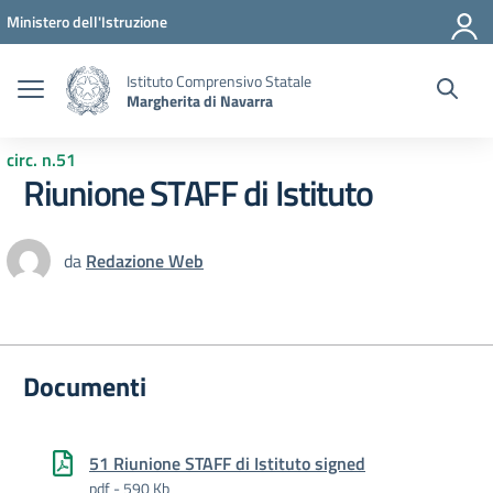
Vai ai contenuti
Vai al menu di navigazione
Vai al footer
Ministero dell'Istruzione
Istituto Comprensivo Statale
Margherita di Navarra
circ. n.51
Riunione STAFF di Istituto
da
Redazione Web
Documenti
51 Riunione STAFF di Istituto signed
pdf - 590 Kb