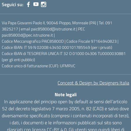
Seguici su:
Via Papa Giovanni Paolo II, 90046 Pioppo, Monreale (PA) | Tel. 091
3825217 | email paic85800d@istruzione.it | PEC
paic85800d@pec.istruzione.it |
Codice Meccanografico PAIC85800D | Codice Fiscale 97164940823 |
Codice IBAN: IT 59 N 02008 43450 000101785549 (per i privati)
Codice IBAN di TESORERIA UNICA IT 32 O 01000 04306 TU0000030881
(per gli enti pubblici)
Codice unico di fatturazione (CUF): UFMRVC
Concept & Design by Designers Italia
Note legali
In applicazione del principio open by default ai sensi dell’articolo
52 del decreto legislativo 7 marzo 2005, n. 82 (CAD) e salvo dove
diversamente specificato (compresi i contenuti incorporati di terzi),
i dati, i documenti e le informazioni pubblicati sul sito sono
rilasciati con licenza CC-BY 4.0. Gli utenti sono quindi liberi di