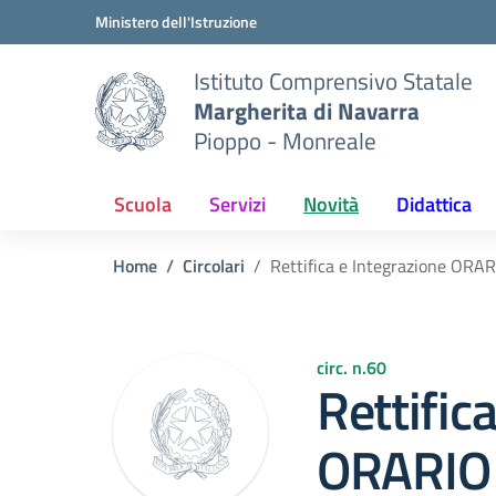
Vai ai contenuti
Vai al menu di navigazione
Vai al footer
Ministero dell'Istruzione
Istituto Comprensivo Statale
Margherita di Navarra
Pioppo - Monreale
Scuola
Servizi
Novità
Didattica
Home
Circolari
Rettifica e Integrazione ORA
circ. n.60
Rettific
ORARIO 