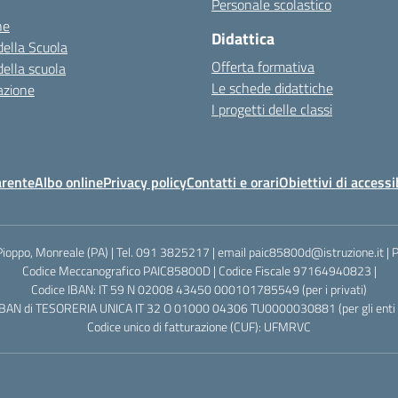
Personale scolastico
ne
Didattica
della Scuola
Offerta formativa
della scuola
Le schede didattiche
azione
I progetti delle classi
arente
Albo online
Privacy policy
Contatti e orari
Obiettivi di accessi
Pioppo, Monreale (PA) | Tel. 091 3825217 | email paic85800d@istruzione.it |
Codice Meccanografico PAIC85800D | Codice Fiscale 97164940823 |
Codice IBAN: IT 59 N 02008 43450 000101785549 (per i privati)
IBAN di TESORERIA UNICA IT 32 O 01000 04306 TU0000030881 (per gli enti p
Codice unico di fatturazione (CUF): UFMRVC