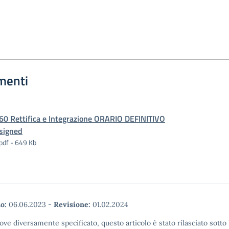
menti
60 Rettifica e Integrazione ORARIO DEFINITIVO
signed
pdf - 649 Kb
o:
06.06.2023
-
Revisione:
01.02.2024
ove diversamente specificato, questo articolo è stato rilasciato sott