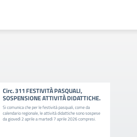
Circ. 311 FESTIVITÀ PASQUALI,
Circ
SOSPENSIONE ATTIVITÀ DIDATTICHE.
valu
Si comunica che per le festività pasquali, come da
Si comu
calendario regionale, le attività didattiche sono sospese
relativ
da giovedì 2 aprile a martedì 7 aprile 2026 compresi.
documen
e della
ed esc