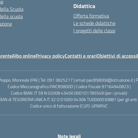
ne
Didattica
della Scuola
Offerta formativa
della scuola
Le schede didattiche
azione
I progetti delle classi
arente
Albo online
Privacy policy
Contatti e orari
Obiettivi di accessi
Pioppo, Monreale (PA) | Tel. 091 3825217 | email paic85800d@istruzione.it |
Codice Meccanografico PAIC85800D | Codice Fiscale 97164940823 |
Codice IBAN: IT 59 N 02008 43450 000101785549 (per i privati)
IBAN di TESORERIA UNICA IT 32 O 01000 04306 TU0000030881 (per gli enti p
Codice unico di fatturazione (CUF): UFMRVC
Note legali