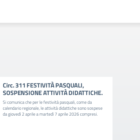
Circ. 311 FESTIVITÀ PASQUALI,
Circ
SOSPENSIONE ATTIVITÀ DIDATTICHE.
valu
Si comunica che per le festività pasquali, come da
Si comu
calendario regionale, le attività didattiche sono sospese
relativ
da giovedì 2 aprile a martedì 7 aprile 2026 compresi.
documen
e della
ed esc