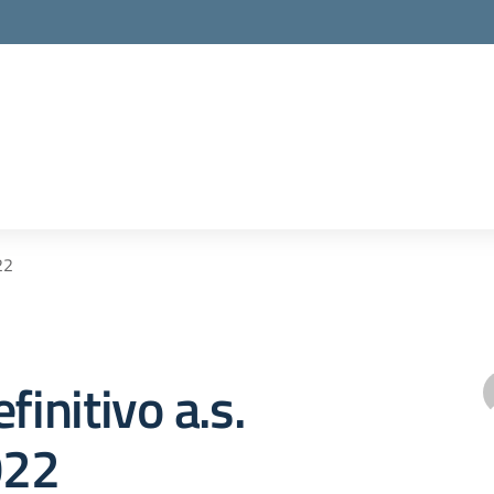
22
finitivo a.s.
022