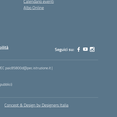
Calendario eventi
Albo Online
bilità
Seguici su:
 PEC paic85800d@pec.istruzione.it |
ubblici)
Concept & Design by Designers Italia