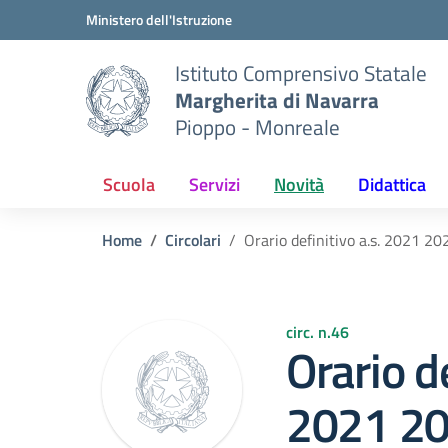
Vai ai contenuti
Vai al menu di navigazione
Vai al footer
Ministero dell'Istruzione
Istituto Comprensivo Statale
Margherita di Navarra
Pioppo - Monreale
Scuola
Servizi
Novità
Didattica
Home
Circolari
Orario definitivo a.s. 2021 20
circ. n.46
Orario de
2021 2