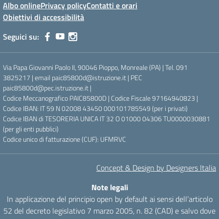
Albo online
Privacy policy
Contatti e orari
Obiettivi di accessibilità
Seguici su:
Via Papa Giovanni Paolo II, 90046 Pioppo, Monreale (PA) | Tel. 091
3825217 | email paic85800d@istruzione.it | PEC
paic85800d@pec.istruzione.it |
Codice Meccanografico PAIC85800D | Codice Fiscale 97164940823 |
Codice IBAN: IT 59 N 02008 43450 000101785549 (per i privati)
Codice IBAN di TESORERIA UNICA IT 32 O 01000 04306 TU0000030881
(per gli enti pubblici)
Codice unico di fatturazione (CUF): UFMRVC
Concept & Design by Designers Italia
Note legali
In applicazione del principio open by default ai sensi dell’articolo
52 del decreto legislativo 7 marzo 2005, n. 82 (CAD) e salvo dove