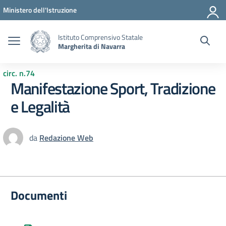
Vai ai contenuti
Vai al menu di navigazione
Vai al footer
Ministero dell'Istruzione
Istituto Comprensivo Statale
Margherita di Navarra
circ. n.74
Manifestazione Sport, Tradizione
e Legalità
da
Redazione Web
Documenti