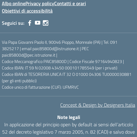
Albo online
Privacy policy
Contatti e orari
Obiettivi di accessibilità
Seguici su:
Via Papa Giovanni Paolo II, 90046 Pioppo, Monreale (PA) | Tel. 091
3825217 | email paic85800d@istruzione.it | PEC
paic85800d@pec.istruzione.it |
Codice Meccanografico PAIC85800D | Codice Fiscale 97164940823 |
Codice IBAN: IT 59 N 02008 43450 000101785549 (per i privati)
Codice IBAN di TESORERIA UNICA IT 32 O 01000 04306 TU0000030881
(per gli enti pubblici)
Codice unico di fatturazione (CUF): UFMRVC
Concept & Design by Designers Italia
Note legali
In applicazione del principio open by default ai sensi dell’articolo
52 del decreto legislativo 7 marzo 2005, n. 82 (CAD) e salvo dove