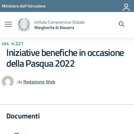
Vai ai contenuti
Vai al menu di navigazione
Vai al footer
Ministero dell'Istruzione
Istituto Comprensivo Statale
Margherita di Navarra
circ. n.221
Iniziative benefiche in occasione
della Pasqua 2022
da
Redazione Web
Documenti