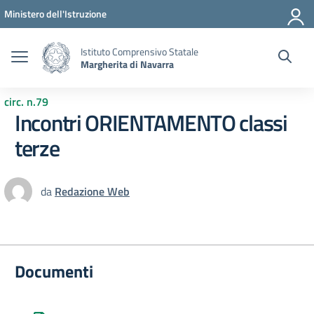
Vai ai contenuti
Vai al menu di navigazione
Vai al footer
Ministero dell'Istruzione
Istituto Comprensivo Statale
Margherita di Navarra
circ. n.79
Incontri ORIENTAMENTO classi
terze
da
Redazione Web
Documenti