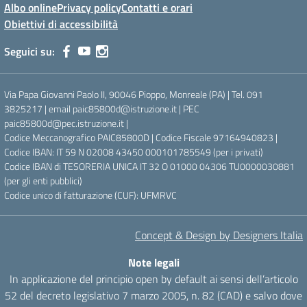
Albo online
Privacy policy
Contatti e orari
Obiettivi di accessibilità
Seguici su:
Via Papa Giovanni Paolo II, 90046 Pioppo, Monreale (PA) | Tel. 091
3825217 | email paic85800d@istruzione.it | PEC
paic85800d@pec.istruzione.it |
Codice Meccanografico PAIC85800D | Codice Fiscale 97164940823 |
Codice IBAN: IT 59 N 02008 43450 000101785549 (per i privati)
Codice IBAN di TESORERIA UNICA IT 32 O 01000 04306 TU0000030881
(per gli enti pubblici)
Codice unico di fatturazione (CUF): UFMRVC
Concept & Design by Designers Italia
Note legali
In applicazione del principio open by default ai sensi dell’articolo
52 del decreto legislativo 7 marzo 2005, n. 82 (CAD) e salvo dove