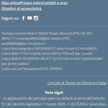
Albo online
Privacy policy
Contatti e orari
Obiettivi di accessibilità
Seguici su:
Via Papa Giovanni Paolo II, 90046 Pioppo, Monreale (PA) | Tel. 091
3825217 | email paic85800d@istruzione.it | PEC
paic85800d@pec.istruzione.it |
Codice Meccanografico PAIC85800D | Codice Fiscale 97164940823 |
Codice IBAN: IT 59 N 02008 43450 000101785549 (per i privati)
Codice IBAN di TESORERIA UNICA IT 32 O 01000 04306 TU0000030881
(per gli enti pubblici)
Codice unico di fatturazione (CUF): UFMRVC
Concept & Design by Designers Italia
Note legali
In applicazione del principio open by default ai sensi dell’articolo
52 del decreto legislativo 7 marzo 2005, n. 82 (CAD) e salvo dove