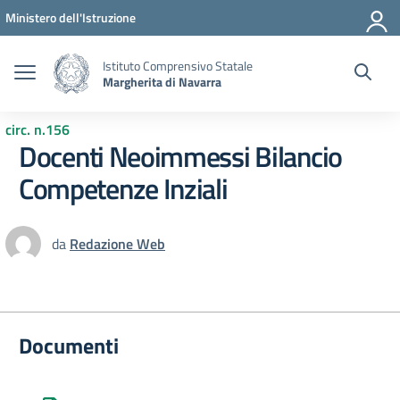
Vai ai contenuti
Vai al menu di navigazione
Vai al footer
Ministero dell'Istruzione
Istituto Comprensivo Statale
Margherita di Navarra
circ. n.156
Docenti Neoimmessi Bilancio
Competenze Inziali
da
Redazione Web
Documenti