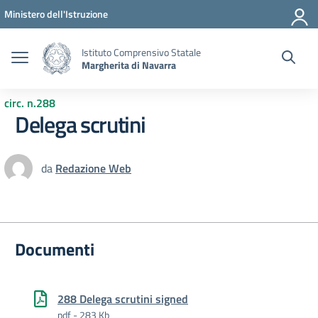
Vai ai contenuti
Vai al menu di navigazione
Vai al footer
Ministero dell'Istruzione
Istituto Comprensivo Statale
Margherita di Navarra
circ. n.288
Delega scrutini
da
Redazione Web
Documenti
288 Delega scrutini signed
pdf - 283 Kb