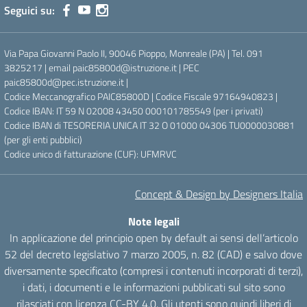
Seguici su:
Via Papa Giovanni Paolo II, 90046 Pioppo, Monreale (PA) | Tel. 091
3825217 | email paic85800d@istruzione.it | PEC
paic85800d@pec.istruzione.it |
Codice Meccanografico PAIC85800D | Codice Fiscale 97164940823 |
Codice IBAN: IT 59 N 02008 43450 000101785549 (per i privati)
Codice IBAN di TESORERIA UNICA IT 32 O 01000 04306 TU0000030881
(per gli enti pubblici)
Codice unico di fatturazione (CUF): UFMRVC
Concept & Design by Designers Italia
Note legali
In applicazione del principio open by default ai sensi dell’articolo
52 del decreto legislativo 7 marzo 2005, n. 82 (CAD) e salvo dove
diversamente specificato (compresi i contenuti incorporati di terzi),
i dati, i documenti e le informazioni pubblicati sul sito sono
rilasciati con licenza CC-BY 4.0. Gli utenti sono quindi liberi di