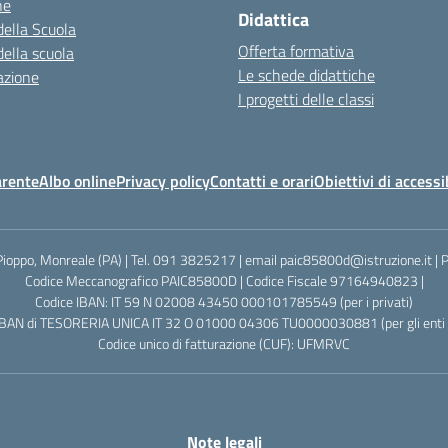
ne
Didattica
della Scuola
Offerta formativa
della scuola
Le schede didattiche
azione
I progetti delle classi
arente
Albo online
Privacy policy
Contatti e orari
Obiettivi di accessi
Pioppo, Monreale (PA) | Tel. 091 3825217 | email paic85800d@istruzione.it |
Codice Meccanografico PAIC85800D | Codice Fiscale 97164940823 |
Codice IBAN: IT 59 N 02008 43450 000101785549 (per i privati)
IBAN di TESORERIA UNICA IT 32 O 01000 04306 TU0000030881 (per gli enti p
Codice unico di fatturazione (CUF): UFMRVC
Note legali