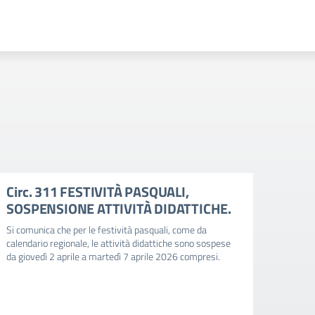
Circ. 311 FESTIVITÀ PASQUALI,
Circ
SOSPENSIONE ATTIVITÀ DIDATTICHE.
valu
Si comunica che per le festività pasquali, come da
Si comu
calendario regionale, le attività didattiche sono sospese
relativ
da giovedì 2 aprile a martedì 7 aprile 2026 compresi.
documen
e della
ed esc