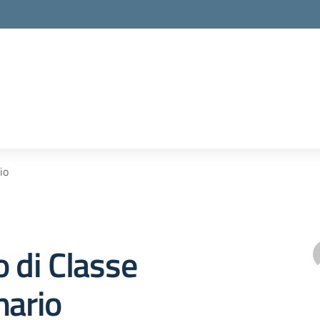
io
o di Classe
nario