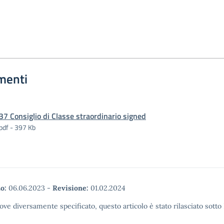
menti
37 Consiglio di Classe straordinario signed
pdf - 397 Kb
o:
06.06.2023
-
Revisione:
01.02.2024
ove diversamente specificato, questo articolo è stato rilasciato sott