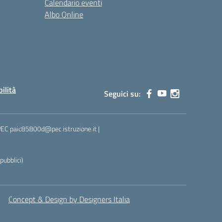
Calendario eventi
Albo Online
bilità
Seguici su:
 PEC paic85800d@pec.istruzione.it |
ubblici)
Concept & Design by Designers Italia