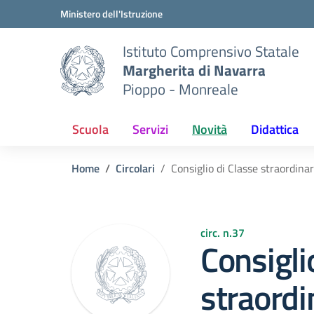
Vai ai contenuti
Vai al menu di navigazione
Vai al footer
Ministero dell'Istruzione
Istituto Comprensivo Statale
Margherita di Navarra
Pioppo - Monreale
Scuola
Servizi
Novità
Didattica
Home
Circolari
Consiglio di Classe straordinar
circ. n.37
Consigli
straordi