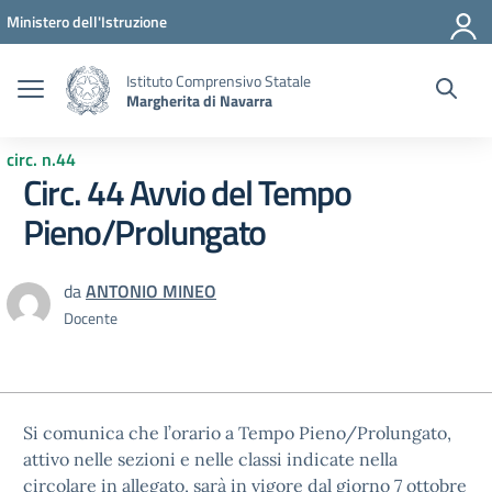
Vai ai contenuti
Vai al menu di navigazione
Vai al footer
Ministero dell'Istruzione
Istituto Comprensivo Statale
Margherita di Navarra
circ. n.44
Circ. 44 Avvio del Tempo
Pieno/Prolungato
da
ANTONIO MINEO
Docente
Si comunica che l’orario a Tempo Pieno/Prolungato,
attivo nelle sezioni e nelle classi indicate nella
circolare in allegato, sarà in vigore dal giorno 7 ottobre