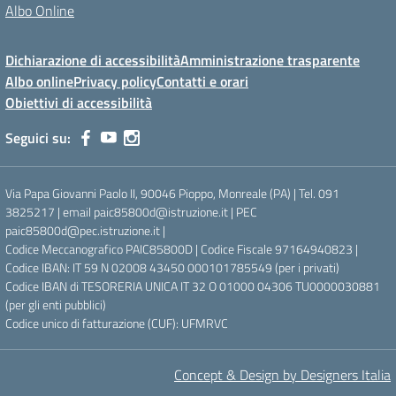
Albo Online
Dichiarazione di accessibilità
Amministrazione trasparente
Albo online
Privacy policy
Contatti e orari
Obiettivi di accessibilità
Seguici su:
Via Papa Giovanni Paolo II, 90046 Pioppo, Monreale (PA) | Tel. 091
3825217 | email paic85800d@istruzione.it | PEC
paic85800d@pec.istruzione.it |
Codice Meccanografico PAIC85800D | Codice Fiscale 97164940823 |
Codice IBAN: IT 59 N 02008 43450 000101785549 (per i privati)
Codice IBAN di TESORERIA UNICA IT 32 O 01000 04306 TU0000030881
(per gli enti pubblici)
Codice unico di fatturazione (CUF): UFMRVC
Concept & Design by Designers Italia