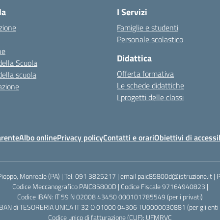
la
I Servizi
zione
Famiglie e studenti
Personale scolastico
ne
Didattica
della Scuola
Offerta formativa
della scuola
Le schede didattiche
azione
I progetti delle classi
arente
Albo online
Privacy policy
Contatti e orari
Obiettivi di accessi
Pioppo, Monreale (PA) | Tel. 091 3825217 | email paic85800d@istruzione.it |
Codice Meccanografico PAIC85800D | Codice Fiscale 97164940823 |
Codice IBAN: IT 59 N 02008 43450 000101785549 (per i privati)
IBAN di TESORERIA UNICA IT 32 O 01000 04306 TU0000030881 (per gli enti p
Codice unico di fatturazione (CUF): UFMRVC