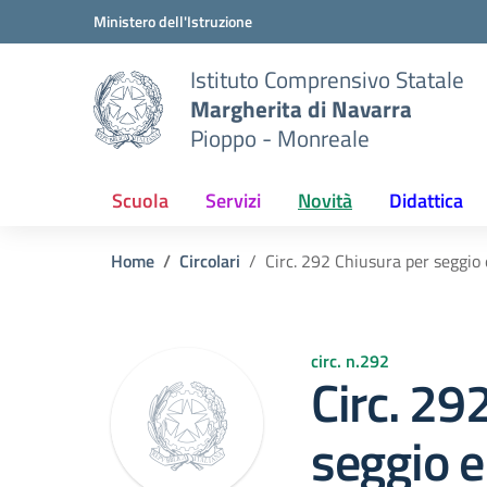
Vai ai contenuti
Vai al menu di navigazione
Vai al footer
Ministero dell'Istruzione
Istituto Comprensivo Statale
Margherita di Navarra
Pioppo - Monreale
Scuola
Servizi
Novità
Didattica
Home
Circolari
Circ. 292 Chiusura per seggio
circ. n.292
Circ. 29
seggio e