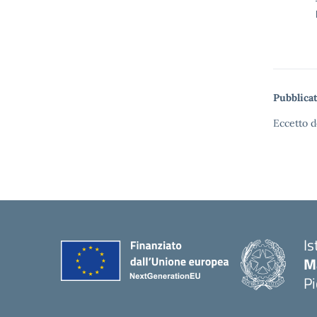
Pubblicat
Eccetto d
Is
M
P