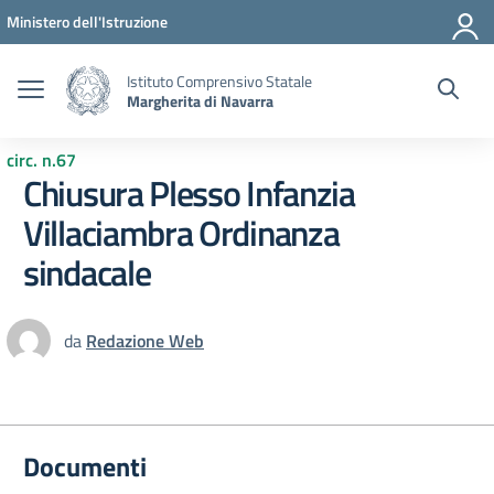
Vai ai contenuti
Vai al menu di navigazione
Vai al footer
Ministero dell'Istruzione
Istituto Comprensivo Statale
Margherita di Navarra
circ. n.67
Chiusura Plesso Infanzia
Villaciambra Ordinanza
sindacale
da
Redazione Web
Documenti