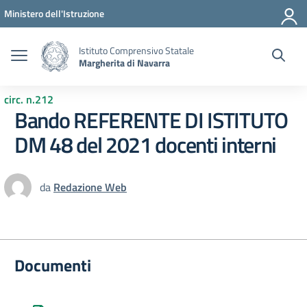
Vai ai contenuti
Vai al menu di navigazione
Vai al footer
Ministero dell'Istruzione
Istituto Comprensivo Statale
Margherita di Navarra
circ. n.212
Bando REFERENTE DI ISTITUTO
DM 48 del 2021 docenti interni
da
Redazione Web
Documenti