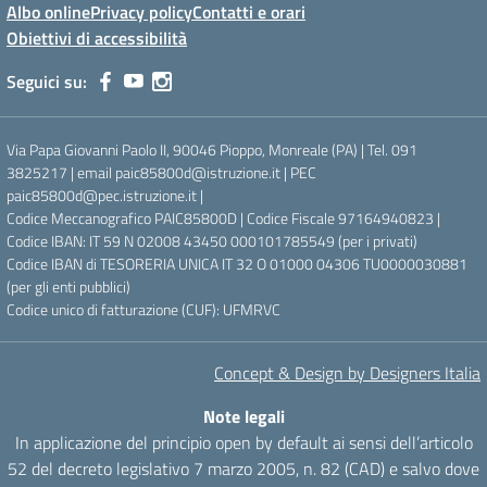
Albo online
Privacy policy
Contatti e orari
Obiettivi di accessibilità
Seguici su:
Via Papa Giovanni Paolo II, 90046 Pioppo, Monreale (PA) | Tel. 091
3825217 | email paic85800d@istruzione.it | PEC
paic85800d@pec.istruzione.it |
Codice Meccanografico PAIC85800D | Codice Fiscale 97164940823 |
Codice IBAN: IT 59 N 02008 43450 000101785549 (per i privati)
Codice IBAN di TESORERIA UNICA IT 32 O 01000 04306 TU0000030881
(per gli enti pubblici)
Codice unico di fatturazione (CUF): UFMRVC
Concept & Design by Designers Italia
Note legali
In applicazione del principio open by default ai sensi dell’articolo
52 del decreto legislativo 7 marzo 2005, n. 82 (CAD) e salvo dove