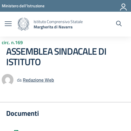
Vai ai contenuti
Vai al menu di navigazione
Vai al footer
Ministero dell'Istruzione
Istituto Comprensivo Statale
Margherita di Navarra
circ. n.169
ASSEMBLEA SINDACALE DI
ISTITUTO
da
Redazione Web
Documenti