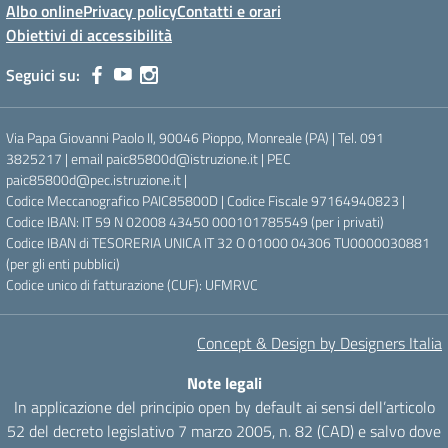
Albo online
Privacy policy
Contatti e orari
Obiettivi di accessibilità
Seguici su:
Via Papa Giovanni Paolo II, 90046 Pioppo, Monreale (PA) | Tel. 091
3825217 | email paic85800d@istruzione.it | PEC
paic85800d@pec.istruzione.it |
Codice Meccanografico PAIC85800D | Codice Fiscale 97164940823 |
Codice IBAN: IT 59 N 02008 43450 000101785549 (per i privati)
Codice IBAN di TESORERIA UNICA IT 32 O 01000 04306 TU0000030881
(per gli enti pubblici)
Codice unico di fatturazione (CUF): UFMRVC
Concept & Design by Designers Italia
Note legali
In applicazione del principio open by default ai sensi dell’articolo
52 del decreto legislativo 7 marzo 2005, n. 82 (CAD) e salvo dove