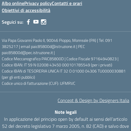
Albo online
Privacy policy
Contatti e orari
Obiettivi di accessibilità
Seguici su:
Via Papa Giovanni Paolo II, 90046 Pioppo, Monreale (PA) | Tel. 091
3825217 | email paic85800d@istruzione.it | PEC
paic85800d@pec.istruzione.it |
Codice Meccanografico PAIC85800D | Codice Fiscale 97164940823 |
Codice IBAN: IT 59 N 02008 43450 000101785549 (per i privati)
Codice IBAN di TESORERIA UNICA IT 32 O 01000 04306 TU0000030881
(per gli enti pubblici)
Codice unico di fatturazione (CUF): UFMRVC
Concept & Design by Designers Italia
Note legali
In applicazione del principio open by default ai sensi dell’articolo
52 del decreto legislativo 7 marzo 2005, n. 82 (CAD) e salvo dove