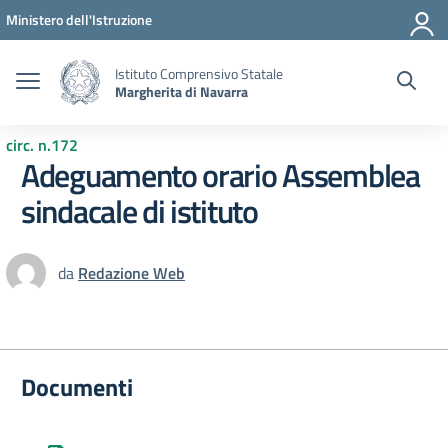
Vai ai contenuti
Vai al menu di navigazione
Vai al footer
Ministero dell'Istruzione
Istituto Comprensivo Statale
Margherita di Navarra
circ. n.172
Adeguamento orario Assemblea
sindacale di istituto
da
Redazione Web
Documenti