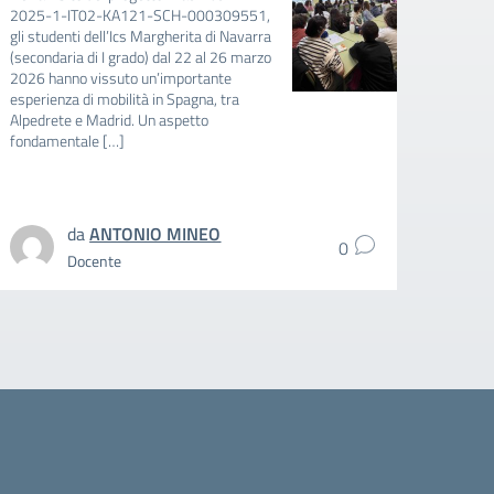
202
2025-1-IT02-KA121-SCH-000309551,
gli studenti dell’Ics Margherita di Navarra
AVVIS
(secondaria di I grado) dal 22 al 26 marzo
FAVOR
2026 hanno vissuto un’importante
E BAMB
esperienza di mobilità in Spagna, tra
RIDUZ
Alpedrete e Madrid. Un aspetto
MENSA
fondamentale […]
SCUOL
SCOLA
intere
da
ANTONIO MINEO
0
Docente