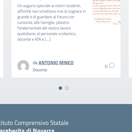
Un augurio speciale ai nostri studenti,
affinché non smettano mai di sognare in
grande e di guardare al futuro con
curiosità; alle famiglie, pilastro
fondamentale del nostro lavoro
quotidiano; al personale scolastico,
docente e ATA e […]
da
ANTONIO MINEO
0
Docente
tituto Comprensivo Statale
argherita di Navarra