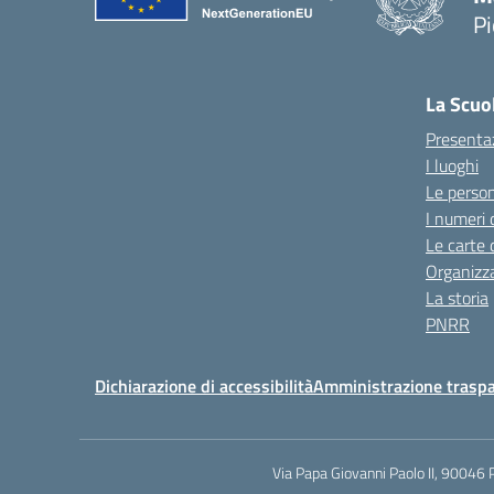
P
La Scuo
Presenta
I luoghi
Le perso
I numeri 
Le carte 
Organizz
La storia
PNRR
Dichiarazione di accessibilità
Amministrazione trasp
Via Papa Giovanni Paolo II, 90046 