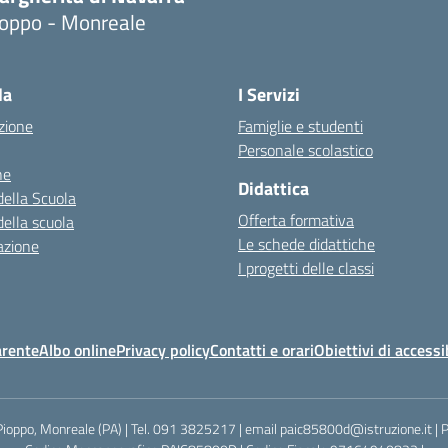
ioppo - Monreale
la
I Servizi
zione
Famiglie e studenti
Personale scolastico
ne
Didattica
della Scuola
Offerta formativa
della scuola
Le schede didattiche
azione
I progetti delle classi
arente
Albo online
Privacy policy
Contatti e orari
Obiettivi di accessi
Pioppo, Monreale (PA) | Tel. 091 3825217 | email paic85800d@istruzione.it |