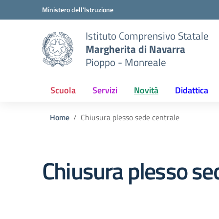
Vai ai contenuti
Vai al menu di navigazione
Vai al footer
Ministero dell'Istruzione
Istituto Comprensivo Statale
Margherita di Navarra
Pioppo - Monreale
Scuola
Servizi
Novità
Didattica
Home
Chiusura plesso sede centrale
Chiusura plesso se