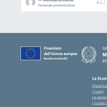
0
Personale amministrativo
Is
M
P
La Scuo
Presenta
I luoghi
Le perso
I numeri 