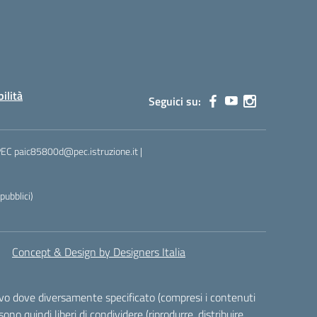
bilità
Seguici su:
 PEC paic85800d@pec.istruzione.it |
ubblici)
Concept & Design by Designers Italia
alvo dove diversamente specificato (compresi i contenuti
ono quindi liberi di condividere (riprodurre, distribuire,