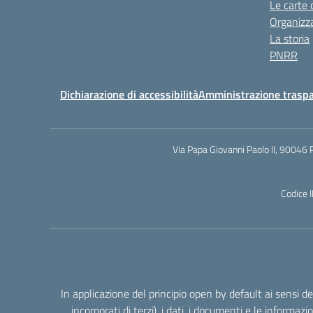
Le carte 
Organizz
La storia
PNRR
Dichiarazione di accessibilità
Amministrazione trasp
Via Papa Giovanni Paolo II, 90046 
Codice 
In applicazione del principio open by default ai sensi 
incorporati di terzi), i dati, i documenti e le informazi