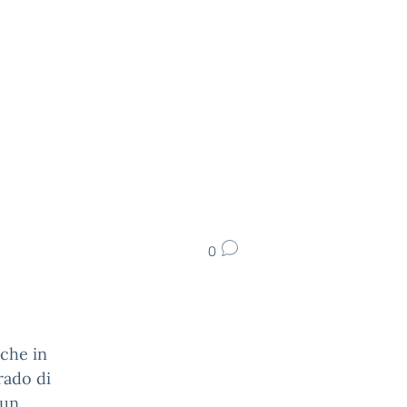
0
 che in
rado di
 un