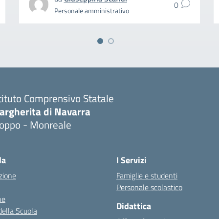
0
Personale amministrativo
tituto Comprensivo Statale
argherita di Navarra
ioppo - Monreale
la
I Servizi
zione
Famiglie e studenti
Personale scolastico
ne
Didattica
della Scuola