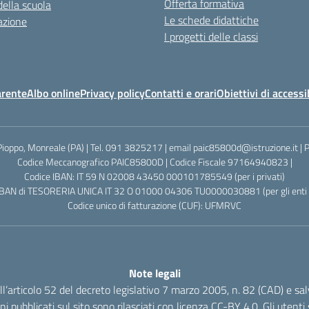
Offerta formativa
della scuola
Le schede didattiche
azione
I progetti delle classi
arente
Albo online
Privacy policy
Contatti e orari
Obiettivi di accessi
Pioppo, Monreale (PA) | Tel. 091 3825217 | email paic85800d@istruzione.it |
Codice Meccanografico PAIC85800D | Codice Fiscale 97164940823 |
Codice IBAN: IT 59 N 02008 43450 000101785549 (per i privati)
IBAN di TESORERIA UNICA IT 32 O 01000 04306 TU0000030881 (per gli enti p
Codice unico di fatturazione (CUF): UFMRVC
Note legali
dell’articolo 52 del decreto legislativo 7 marzo 2005, n. 82 (CAD) e s
oni pubblicati sul sito sono rilasciati con licenza CC-BY 4.0. Gli utenti s