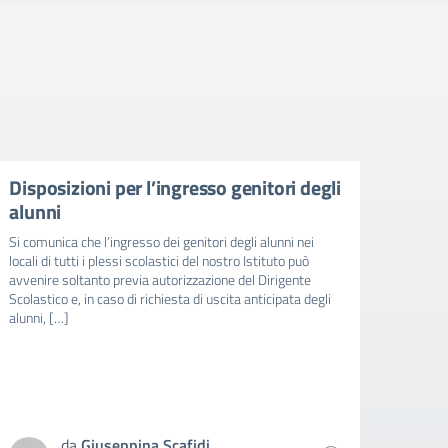
Disposizioni per l’ingresso genitori degli
Iscri
alunni
dell’
prim
Si comunica che l’ingresso dei genitori degli alunni nei
istru
locali di tutti i plessi scolastici del nostro Istituto può
202
avvenire soltanto previa autorizzazione del Dirigente
Scolastico e, in caso di richiesta di uscita anticipata degli
A parti
alunni, […]
2026 i 
respons
possibi
domand
della s
da
Giuseppina Scafidi