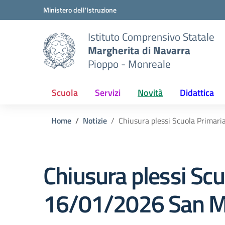
Vai ai contenuti
Vai al menu di navigazione
Vai al footer
Ministero dell'Istruzione
Istituto Comprensivo Statale
Margherita di Navarra
Pioppo - Monreale
Scuola
Servizi
Novità
Didattica
Home
Notizie
Chiusura plessi Scuola Primari
Chiusura plessi Scu
16/01/2026 San Ma