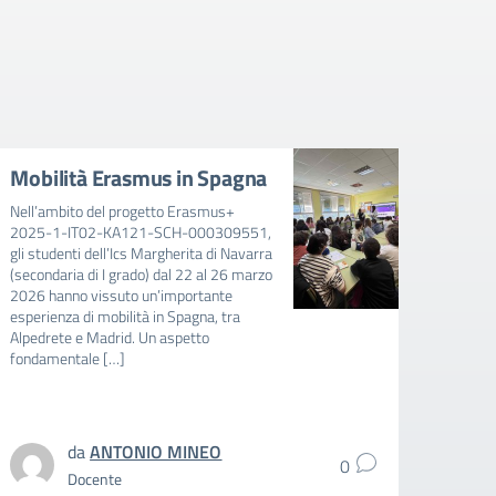
Mobilità Erasmus in Spagna
Avvi
mens
Nell’ambito del progetto Erasmus+
202
2025-1-IT02-KA121-SCH-000309551,
gli studenti dell’Ics Margherita di Navarra
AVVIS
(secondaria di I grado) dal 22 al 26 marzo
FAVOR
2026 hanno vissuto un’importante
E BAMB
esperienza di mobilità in Spagna, tra
RIDUZ
Alpedrete e Madrid. Un aspetto
MENSA
fondamentale […]
SCUOL
SCOLA
intere
da
ANTONIO MINEO
0
Docente