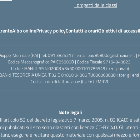
I progetti delle classi
arente
Albo online
Privacy policy
Contatti e orari
Obiettivi di accessi
Pioppo, Monreale (PA) | Tel. 091 3825217 | email paic85800d@istruzione.it |
Codice Meccanografico PAIC85800D | Codice Fiscale 97164940823 |
Codice IBAN: IT 59 N 02008 43450 000101785549 (per i privati)
IBAN di TESORERIA UNICA IT 32 O 01000 04306 TU0000030881 (per gli enti p
Codice unico di fatturazione (CUF): UFMRVC
Note legali
dell’articolo 52 del decreto legislativo 7 marzo 2005, n. 82 (CAD) e s
oni pubblicati sul sito sono rilasciati con licenza CC-BY 4.0. Gli utenti s
tare, eseguire e recitare questo materiale con qualsiasi mezzo e form