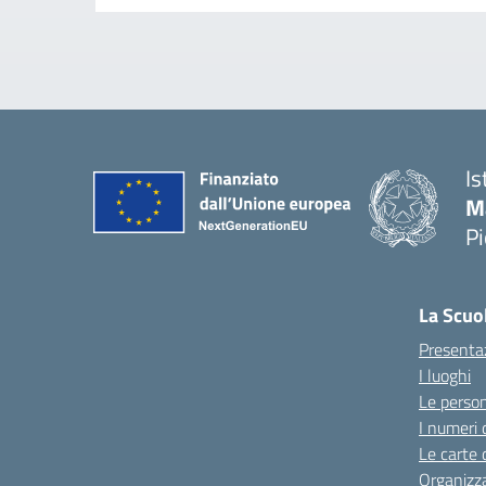
Is
M
P
La Scuo
Presenta
I luoghi
Le perso
I numeri 
Le carte 
Organizz