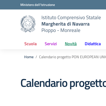
Vai ai contenuti
Vai al menu di navigazione
Vai al footer
Ministero dell'Istruzione
Istituto Comprensivo Statale
Margherita di Navarra
Pioppo - Monreale
Scuola
Servizi
Novità
Didattica
Home
Calendario progetto PON EUROPEAN UN
Calendario proge