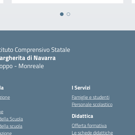
tituto Comprensivo Statale
argherita di Navarra
ioppo - Monreale
la
I Servizi
zione
Famiglie e studenti
Personale scolastico
ne
Didattica
della Scuola
Offerta formativa
della scuola
Le schede didattiche
azione