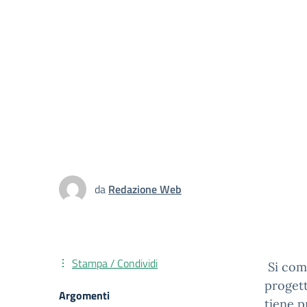
da
Redazione Web
Stampa / Condividi
Si comu
proget
Argomenti
tiene p