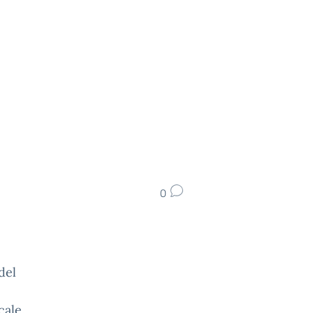
0
del
cale.