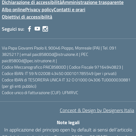
Dichiarazione di accessibilità
Amministrazione trasparente
Albo online
Privacy policy
Contatti e orari
Obiettivi di accessibilità
Seguici su:
Via Papa Giovanni Paolo II, 90046 Pioppo, Monreale (PA) | Tel. 091
3825217 | email paic85800d@istruzione.it | PEC
paic85800d@pec.istruzione.it |
Codice Meccanografico PAIC85800D | Codice Fiscale 97164940823 |
Codice IBAN: IT 59 N 02008 43450 000101785549 (per i privati)
Codice IBAN di TESORERIA UNICA IT 32 O 01000 04306 TU0000030881
(per gli enti pubblici)
Codice unico di fatturazione (CUF): UFMRVC
Concept & Design by Designers Italia
Note legali
In applicazione del principio open by default ai sensi dell’articolo