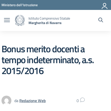
Vai ai contenuti
Vai al menu di navigazione
Vai al footer
Ministero dell'Istruzione
Istituto Comprensivo Statale
Margherita di Navarra
Bonus merito docenti a
tempo indeterminato, a.s.
2015/2016
da
Redazione Web
0