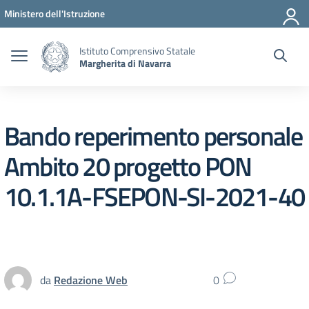
Vai ai contenuti
Vai al menu di navigazione
Vai al footer
Ministero dell'Istruzione
Istituto Comprensivo Statale
Margherita di Navarra
Bando reperimento personale
Ambito 20 progetto PON
10.1.1A-FSEPON-SI-2021-40
da
Redazione Web
0