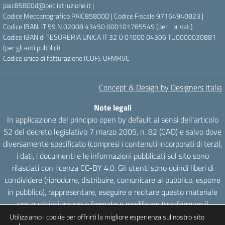
paic85800d@pec.istruzione.it |
Codice Meccanografico PAIC85800D | Codice Fiscale 97164940823 |
Codice IBAN: IT 59 N 02008 43450 000101785549 (per i privati)
Codice IBAN di TESORERIA UNICA IT 32 O 01000 04306 TU0000030881
(per gli enti pubblici)
Codice unico di fatturazione (CUF): UFMRVC
Concept & Design by Designers Italia
Note legali
In applicazione del principio open by default ai sensi dell’articolo
52 del decreto legislativo 7 marzo 2005, n. 82 (CAD) e salvo dove
diversamente specificato (compresi i contenuti incorporati di terzi),
i dati, i documenti e le informazioni pubblicati sul sito sono
rilasciati con licenza CC-BY 4.0. Gli utenti sono quindi liberi di
condividere (riprodurre, distribuire, comunicare al pubblico, esporre
in pubblico), rappresentare, eseguire e recitare questo materiale
con qualsiasi mezzo e formato e modificare (trasformare il
materiale e utilizzarlo per opere derivate) per qualsiasi fine, anche
Utilizziamo i cookie per offrirti la migliore esperienza sul nostro sito