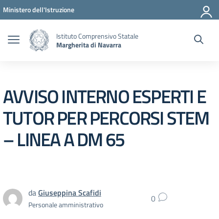
Vai ai contenuti
Vai al menu di navigazione
Vai al footer
Ministero dell'Istruzione
Istituto Comprensivo Statale
Margherita di Navarra
AVVISO INTERNO ESPERTI E
TUTOR PER PERCORSI STEM
– LINEA A DM 65
da
Giuseppina Scafidi
0
Personale amministrativo