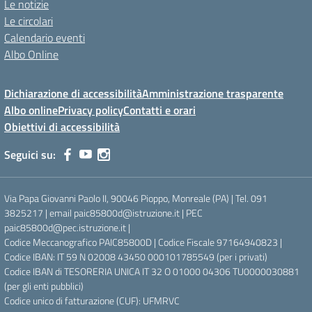
Le notizie
Le circolari
Calendario eventi
Albo Online
Dichiarazione di accessibilità
Amministrazione trasparente
Albo online
Privacy policy
Contatti e orari
Obiettivi di accessibilità
Seguici su:
Via Papa Giovanni Paolo II, 90046 Pioppo, Monreale (PA) | Tel. 091
3825217 | email paic85800d@istruzione.it | PEC
paic85800d@pec.istruzione.it |
Codice Meccanografico PAIC85800D | Codice Fiscale 97164940823 |
Codice IBAN: IT 59 N 02008 43450 000101785549 (per i privati)
Codice IBAN di TESORERIA UNICA IT 32 O 01000 04306 TU0000030881
(per gli enti pubblici)
Codice unico di fatturazione (CUF): UFMRVC