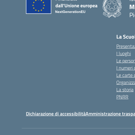
M
P
La Scuo
Presenta
I luoghi
Le perso
I numeri 
Le carte 
Organizz
La storia
PNRR
Dichiarazione di accessibilità
Amministrazione trasp