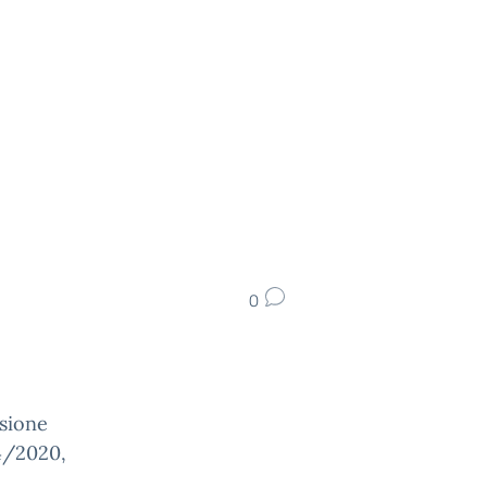
0
nsione
04/2020,