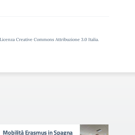
o Licenza Creative Commons Attribuzione 3.0 Italia.
Mobilità Erasmus in Spagna
Avvi