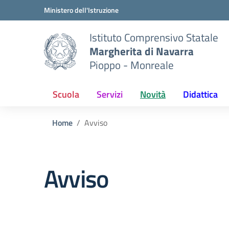
Vai ai contenuti
Vai al menu di navigazione
Vai al footer
Ministero dell'Istruzione
Istituto Comprensivo Statale
Margherita di Navarra
Pioppo - Monreale
Scuola
Servizi
Novità
Didattica
Home
Avviso
Avviso