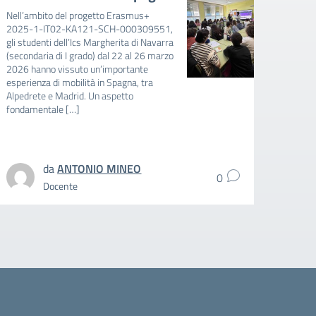
mens
Nell’ambito del progetto Erasmus+
202
2025-1-IT02-KA121-SCH-000309551,
gli studenti dell’Ics Margherita di Navarra
AVVIS
(secondaria di I grado) dal 22 al 26 marzo
FAVOR
2026 hanno vissuto un’importante
E BAMB
esperienza di mobilità in Spagna, tra
RIDUZ
Alpedrete e Madrid. Un aspetto
MENSA
fondamentale […]
SCUOL
SCOLA
intere
da
ANTONIO MINEO
0
Docente