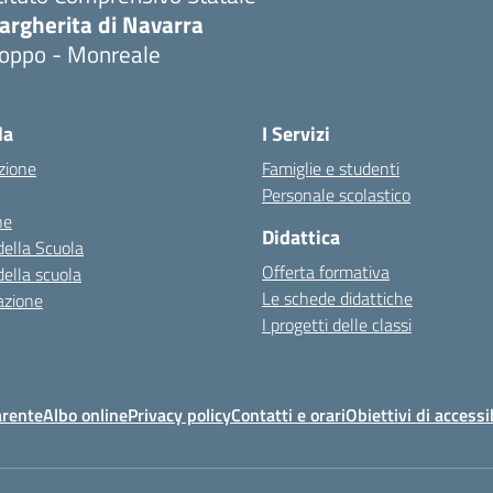
argherita di Navarra
ioppo - Monreale
la
I Servizi
zione
Famiglie e studenti
Personale scolastico
ne
Didattica
della Scuola
Offerta formativa
della scuola
Le schede didattiche
azione
I progetti delle classi
arente
Albo online
Privacy policy
Contatti e orari
Obiettivi di accessi