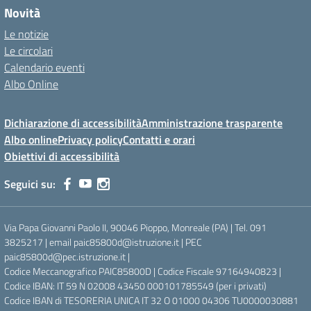
Novità
Le notizie
Le circolari
Calendario eventi
Albo Online
Dichiarazione di accessibilità
Amministrazione trasparente
Albo online
Privacy policy
Contatti e orari
Obiettivi di accessibilità
Seguici su:
Via Papa Giovanni Paolo II, 90046 Pioppo, Monreale (PA) | Tel. 091
3825217 | email paic85800d@istruzione.it | PEC
paic85800d@pec.istruzione.it |
Codice Meccanografico PAIC85800D | Codice Fiscale 97164940823 |
Codice IBAN: IT 59 N 02008 43450 000101785549 (per i privati)
Codice IBAN di TESORERIA UNICA IT 32 O 01000 04306 TU0000030881