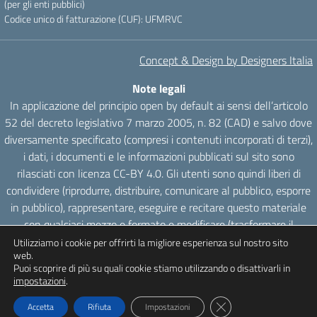
(per gli enti pubblici)
Codice unico di fatturazione (CUF): UFMRVC
Concept & Design by Designers Italia
Note legali
In applicazione del principio open by default ai sensi dell’articolo
52 del decreto legislativo 7 marzo 2005, n. 82 (CAD) e salvo dove
diversamente specificato (compresi i contenuti incorporati di terzi),
i dati, i documenti e le informazioni pubblicati sul sito sono
rilasciati con licenza CC-BY 4.0. Gli utenti sono quindi liberi di
condividere (riprodurre, distribuire, comunicare al pubblico, esporre
in pubblico), rappresentare, eseguire e recitare questo materiale
con qualsiasi mezzo e formato e modificare (trasformare il
materiale e utilizzarlo per opere derivate) per qualsiasi fine, anche
Utilizziamo i cookie per offrirti la migliore esperienza sul nostro sito
web.
commerciale con il solo onere di attribuzione, senza apporre
Puoi scoprire di più su quali cookie stiamo utilizzando o disattivarli in
restrizioni aggiuntive.
impostazioni
.
Close GDPR Cookie Ba
Accetta
Rifiuta
Impostazioni