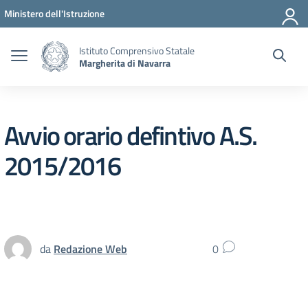
Vai ai contenuti
Vai al menu di navigazione
Vai al footer
Ministero dell'Istruzione
Istituto Comprensivo Statale
Margherita di Navarra
Avvio orario defintivo A.S.
2015/2016
da
Redazione Web
0