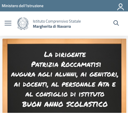
Vai ai contenuti
Vai al menu di navigazione
Vai al footer
Ministero dell'Istruzione
Istituto Comprensivo Statale
Margherita di Navarra