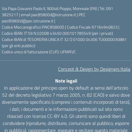
Via Papa Giovanni Paolo II, 90046 Pioppo, Monreale (PA) | Tel. 091
3825217 | email paic85800d@istruzione.it | PEC
paic85800d@pec.istruzione.it |
Codice Meccanografico PAIC85800D | Codice Fiscale 97164940823 |
Codice IBAN: IT 59 N 02008 43450 000101785549 (per i privati)
Codice IBAN di TESORERIA UNICA IT 32 O 01000 04306 TU0000030881
(per gli enti pubblici)
Codice unico di fatturazione (CUF): UFMRVC
Concept & Design by Designers Italia
Note legali
In applicazione del principio open by default ai sensi dell’articolo
52 del decreto legislativo 7 marzo 2005, n. 82 (CAD) e salvo dove
diversamente specificato (compresi i contenuti incorporati di terzi),
i dati, i documenti e le informazioni pubblicati sul sito sono
rilasciati con licenza CC-BY 4.0. Gli utenti sono quindi liberi di
condividere (riprodurre, distribuire, comunicare al pubblico, esporre
in pubblico), rappresentare, eseguire e recitare questo materiale