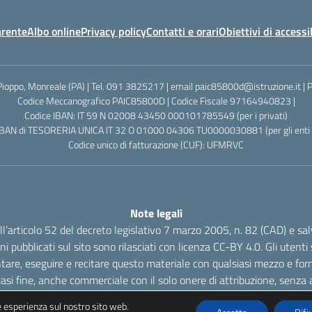
arente
Albo online
Privacy policy
Contatti e orari
Obiettivi di accessi
Pioppo, Monreale (PA) | Tel. 091 3825217 | email paic85800d@istruzione.it |
Codice Meccanografico PAIC85800D | Codice Fiscale 97164940823 |
Codice IBAN: IT 59 N 02008 43450 000101785549 (per i privati)
IBAN di TESORERIA UNICA IT 32 O 01000 04306 TU0000030881 (per gli enti p
Codice unico di fatturazione (CUF): UFMRVC
Note legali
dell’articolo 52 del decreto legislativo 7 marzo 2005, n. 82 (CAD) e s
oni pubblicati sul sito sono rilasciati con licenza CC-BY 4.0. Gli utenti s
tare, eseguire e recitare questo materiale con qualsiasi mezzo e form
iasi fine, anche commerciale con il solo onere di attribuzione, senza a
re esperienza sul nostro sito web.