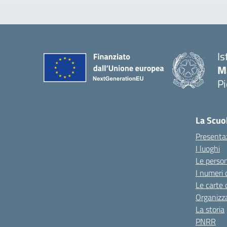
Is
M
P
La Scuo
Presenta
I luoghi
Le perso
I numeri 
Le carte 
Organizz
La storia
PNRR