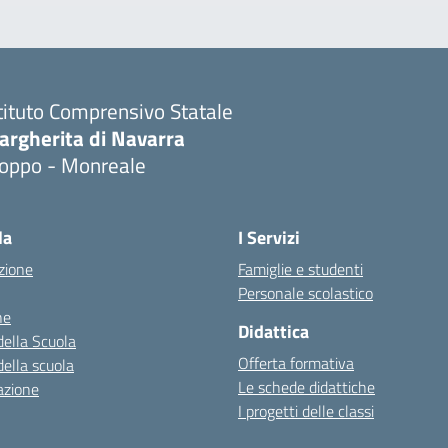
tituto Comprensivo Statale
argherita di Navarra
ioppo - Monreale
la
I Servizi
zione
Famiglie e studenti
Personale scolastico
ne
Didattica
della Scuola
Offerta formativa
della scuola
Le schede didattiche
azione
I progetti delle classi