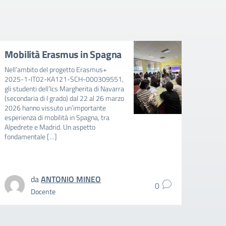
Mobilità Erasmus in Spagna
Avvi
mens
Nell’ambito del progetto Erasmus+
202
2025-1-IT02-KA121-SCH-000309551,
gli studenti dell’Ics Margherita di Navarra
AVVIS
(secondaria di I grado) dal 22 al 26 marzo
FAVOR
2026 hanno vissuto un’importante
E BAMB
esperienza di mobilità in Spagna, tra
RIDUZ
Alpedrete e Madrid. Un aspetto
MENSA
fondamentale […]
SCUOL
SCOLA
intere
da
ANTONIO MINEO
0
Docente