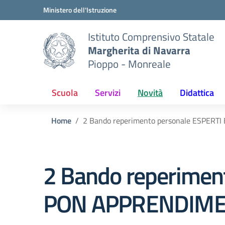
Vai ai contenuti
Vai al menu di navigazione
Vai al footer
Ministero dell'Istruzione
Istituto Comprensivo Statale
Margherita di Navarra
Pioppo - Monreale
Scuola
Servizi
Novità
Didattica
Home
2 Bando reperimento personale ESPER
2 Bando reperimen
PON APPRENDIMEN